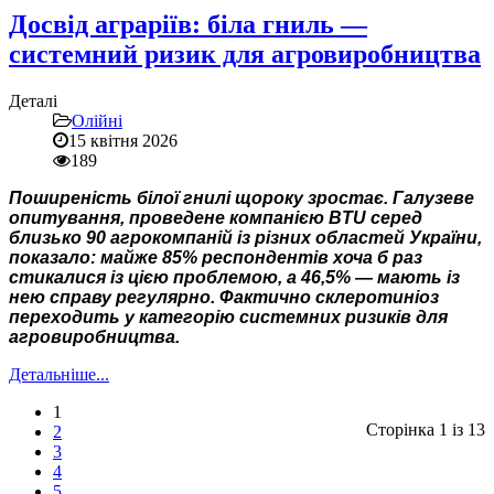
Досвід аграріїв: біла гниль —
системний ризик для агровиробництва
Деталі
Олійні
15 квітня 2026
189
Поширеність білої гнилі щороку зростає. Галузеве
опитування, проведене компанією BTU серед
близько 90 агрокомпаній із різних областей України,
показало: майже 85% респондентів хоча б раз
стикалися із цією проблемою, а 46,5% — мають із
нею справу регулярно. Фактично склеротиніоз
переходить у категорію системних ризиків для
агровиробництва.
Детальніше...
1
Сторінка 1 із 13
2
3
4
5