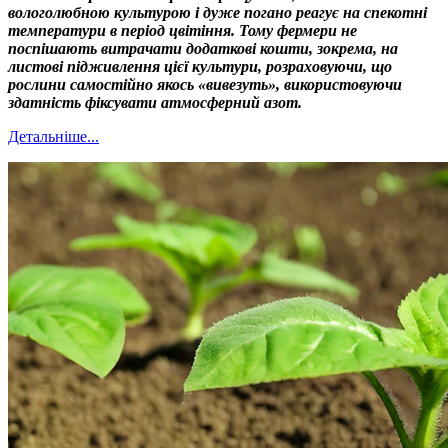
вологолюбною культурою і дуже погано реагує на спекотні
температури в період цвітіння. Тому фермери не
поспішають витрачати додаткові кошти, зокрема, на
листові підживлення цієї культури, розраховуючи, що
рослини самостійно якось «вивезуть», використовуючи
здатність фіксувати атмосферний азот.
Детальніше...