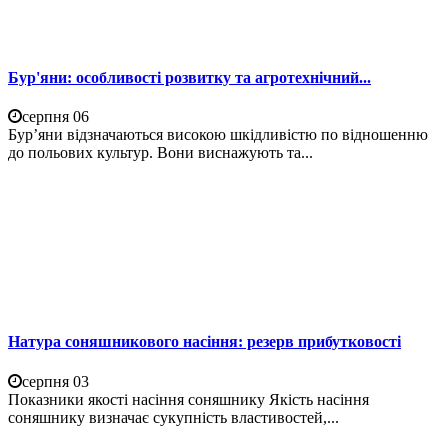
Бур'яни: особливості розвитку та агротехнічний...
серпня 06
Бур’яни відзначаються високою шкідливістю по відношенню
до польових культур. Вони виснажують та...
Натура соняшникового насіння: резерв прибутковості
серпня 03
Показники якості насіння соняшнику Якість насіння
соняшнику визначає сукупність властивостей,...