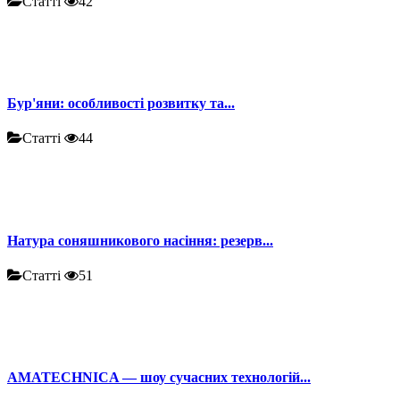
Статті
42
Бур'яни: особливості розвитку та...
Статті
44
Натура соняшникового насіння: резерв...
Статті
51
AMATECHNICA — шоу сучасних технологій...