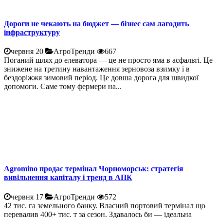
Дороги не чекають на бюджет — бізнес сам лагодить
інфраструктуру
червня 20
АгроТренди
667
Поганий шлях до елеватора — це не просто яма в асфальті. Це
знижене на третину навантаження зерновоза взимку і в
бездоріжжя зимовий період. Це довша дорога для швидкої
допомоги. Саме тому фермери на...
Agromino продає термінал Чорноморськ: стратегія
вивільнення капіталу і тренд в АПК
червня 17
АгроТренди
572
42 тис. га земельного банку. Власний портовий термінал що
перевалив 400+ тис. т за сезон. Здавалось би — ідеальна