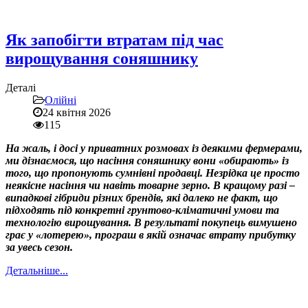
Як запобігти втратам під час
вирощування соняшнику
Деталі
Олійні
24 квітня 2026
115
На жаль, і досі у приватних розмовах із деякими фермерами,
ми дізнаємося, що насіння соняшнику вони «обирають» із
того, що пропонують сумнівні продавці. Незрідка це просто
неякісне насіння чи навіть товарне зерно. В кращому разі –
випадкові гібриди різних брендів, які далеко не факт, що
підходять під конкретні грунтово-кліматичні умови та
технологію вирощування. В результаті покупець вимушено
грає у «лотерею», програш в якій означає втрату прибутку
за увесь сезон.
Детальніше...