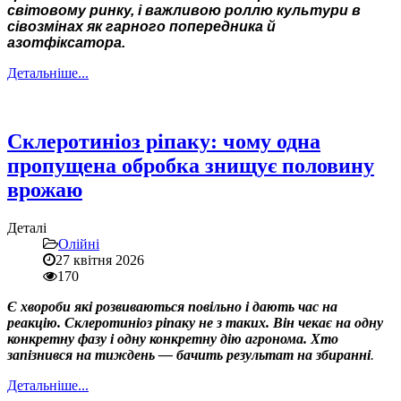
світовому ринку, і важливою роллю культури в
сівозмінах як гарного попередника й
азотфіксатора.
Детальніше...
Склеротиніоз ріпаку: чому одна
пропущена обробка знищує половину
врожаю
Деталі
Олійні
27 квітня 2026
170
Є хвороби які розвиваються повільно і дають час на
реакцію. Склеротиніоз ріпаку не з таких. Він чекає на одну
конкретну фазу і одну конкретну дію агронома. Хто
запізнився на тиждень — бачить результат на збиранні
.
Детальніше...