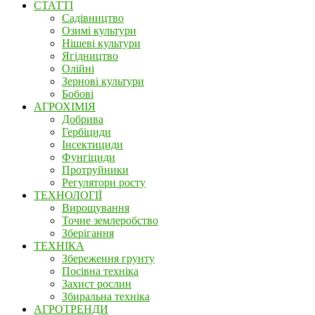
СТАТТІ
Садівництво
Озимі культури
Нішеві культури
Ягідництво
Олійні
Зернові культури
Бобові
АГРОХІМІЯ
Добрива
Гербіциди
Інсектициди
Фунгіциди
Протруйники
Регулятори росту
ТЕХНОЛОГІЇ
Вирощування
Точне землеробство
Зберігання
ТЕХНІКА
Збереження грунту
Посівна техніка
Захист рослин
Збиральна техніка
АГРОТРЕНДИ