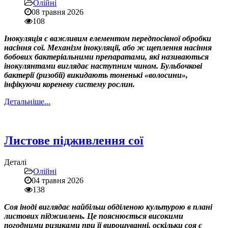
Олійні
08 травня 2026
108
Інокуляція є важливим елементом передпосівної обробки
насіння сої. Механізм інокуляції, або ж щеплення насіння
бобових бактеріальними препаратами, які називаються
інокулянтами виглядає наступним чином. Бульбочкові
бактерії (ризобії) викидають тоненькі «волосини»,
інфікуючи кореневу систему рослин.
Детальніше...
Листове підживлення сої
Деталі
Олійні
04 травня 2026
138
Соя іноді виглядає найбільш обділеною культурою в плані
листових підживлень. Це пояснюється високими
погодними ризиками при її вирощуванні, оскільки соя є