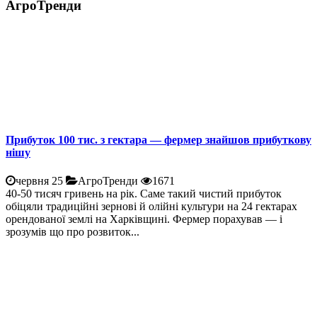
АгроТренди
Прибуток 100 тис. з гектара — фермер знайшов прибуткову
нішу
червня 25
АгроТренди
1671
40-50 тисяч гривень на рік. Саме такий чистий прибуток
обіцяли традиційні зернові й олійні культури на 24 гектарах
орендованої землі на Харківщині. Фермер порахував — і
зрозумів що про розвиток...