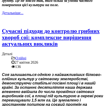
грунту. Це не зовсім так, тим більш за умови частого
повернення цієї культури на поле.
Детальніше...
Сучасні підходи до контролю грибних
хвороб сої: комплексне вирішення
актуальних викликів
Деталі
Олійні
27 квітня 2026
136
Соя залишається однією з найважливіших білково-
олійних культур у світовому землеробстві,
демонструючи стабільні посівні площі і в нашій
країні. За останнє десятиліття наша держава
впевнено ввійшла до числа провідних світових
виробників сої, а площі під культурою в окремі роки
перевищували 1,5 млн га. Це зумовлено і
зростанням попитом на соєвий протеїн на