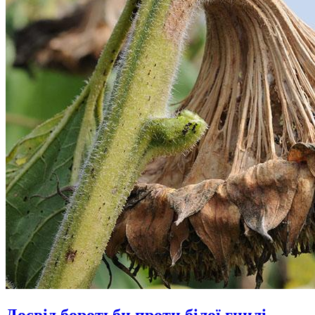
Досвід боротьби проти білої гнилі