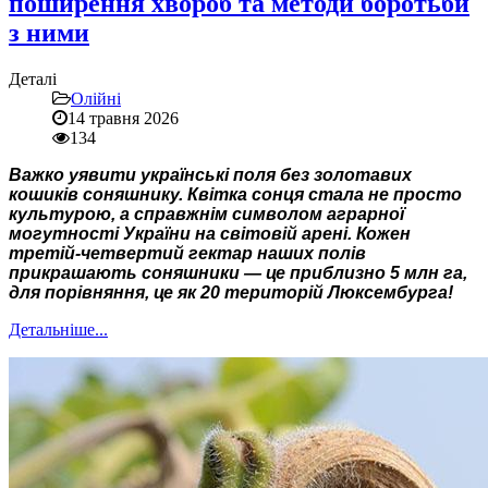
поширення хвороб та методи боротьби
з ними
Деталі
Олійні
14 травня 2026
134
Важко уявити українські поля без золотавих
кошиків соняшнику. Квітка сонця стала не просто
культурою, а справжнім символом аграрної
могутності України на світовій арені. Кожен
третій-четвертий гектар наших полів
прикрашають соняшники — це приблизно 5 млн га,
для порівняння, це як 20 територій Люксембурга!
Детальніше...