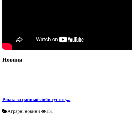
Новини
Ріпак: за ранньої сівби густоту...
Аграрні новини
151