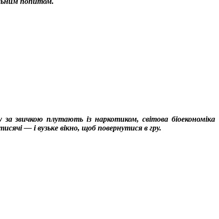
альним попитом.
у за звичкою плутають із наркотиком, світова біоекономіка
исячі — і вузьке вікно, щоб повернутися в гру.