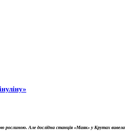
інуліну»
кою рослиною. Але дослідна станція «Маяк» у Крутах вивела