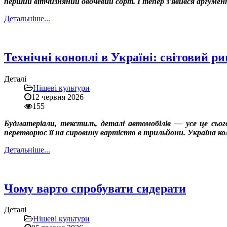
перший вітчизняний овочевий сорт. І тепер з'явився аргуме
Детальніше...
Технічні коноплі в Україні: світовий р
Деталі
Нішеві культури
12 червня 2026
155
Будматеріали, текстиль, деталі автомобілів — усе це сьог
перетворює її на сировину вартістю в трильйони. Україна коли
Детальніше...
Чому варто спробувати сидерати
Деталі
Нішеві культури