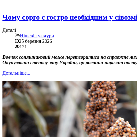
Чому сорго є гостро необхідним у сівоз
Деталі
Нішеві культури
25 березня 2026
121
Вовчок соняшниковий може перетворитися на справжнє лихо 
Окупувавши степову зону України, ця рослина-паразит поступо
Детальніше...