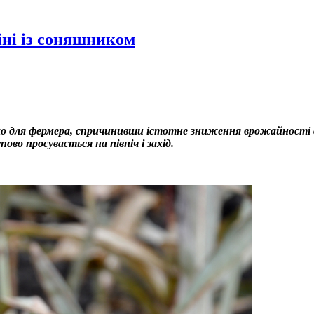
міні із соняшником
для фермера, спричинивши істотне зниження врожайності соня
во просувається на північ і захід.