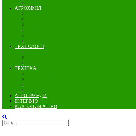
Бобові
АГРОХІМІЯ
Добрива
Гербіциди
Інсектициди
Фунгіциди
Протруйники
Регулятори росту
ТЕХНОЛОГІЇ
Вирощування
Точне землеробство
Зберігання
ТЕХНІКА
Збереження грунту
Посівна техніка
Захист рослин
Збиральна техніка
АГРОТРЕНДИ
ІНТЕРВ'Ю
КАРТОПЛЯРСТВО