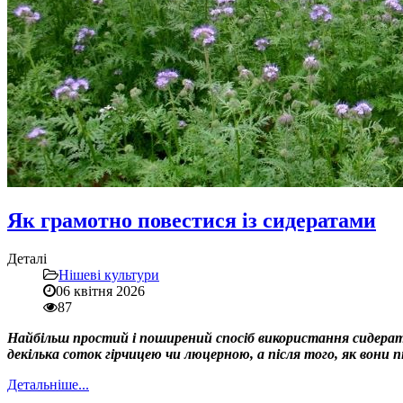
Як грамотно повестися із сидератами
Деталі
Нішеві культури
06 квітня 2026
87
Найбільш простий і поширений спосіб використання сидерат
декілька соток гірчицею чи люцерною, а після того, як вони 
Детальніше...