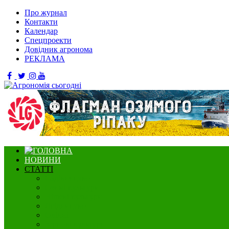
Про журнал
Контакти
Календар
Спецпроекти
Довідник агронома
РЕКЛАМА
НОВИНИ
СТАТТІ
Садівництво
Озимі культури
Нішеві культури
Ягідництво
Олійні
Зернові культури