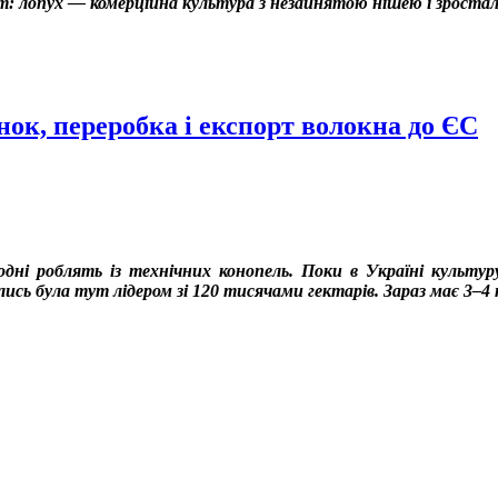
нт: лопух — комерційна культура з незайнятою нішею і зрост
инок, переробка і експорт волокна до ЄС
одні роблять із технічних конопель. Поки в Україні культур
сь була тут лідером зі 120 тисячами гектарів. Зараз має 3–4 т