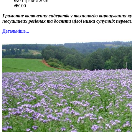
05 травня 2026
100
Грамотне включення сидератів у технологію вирощування кул
посушливих регіонах та досягти цілої низки супутніх переваг
Детальніше...