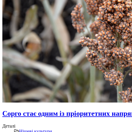
Сорго стає одним із пріоритетних напр
Деталі
Нішеві культури