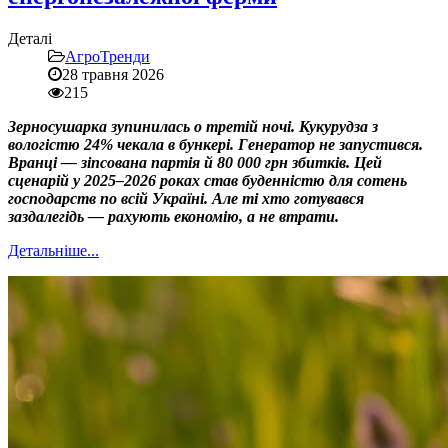
Деталі
АгроТренди
28 травня 2026
215
Зерносушарка зупинилась о третій ночі. Кукурудза з
вологістю 24% чекала в бункері. Генератор не запустився.
Вранці — зіпсована партія й 80 000 грн збитків. Цей
сценарій у 2025–2026 роках став буденністю для сотень
господарств по всій Україні. Але ті хто готувався
заздалегідь — рахують економію, а не втрати.
Детальніше...