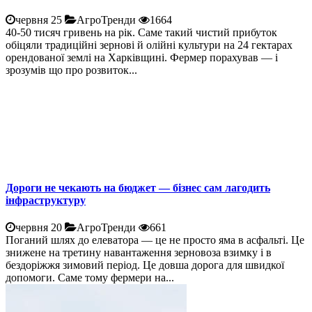
червня 25
АгроТренди
1664
40-50 тисяч гривень на рік. Саме такий чистий прибуток
обіцяли традиційні зернові й олійні культури на 24 гектарах
орендованої землі на Харківщині. Фермер порахував — і
зрозумів що про розвиток...
Дороги не чекають на бюджет — бізнес сам лагодить
інфраструктуру
червня 20
АгроТренди
661
Поганий шлях до елеватора — це не просто яма в асфальті. Це
знижене на третину навантаження зерновоза взимку і в
бездоріжжя зимовий період. Це довша дорога для швидкої
допомоги. Саме тому фермери на...