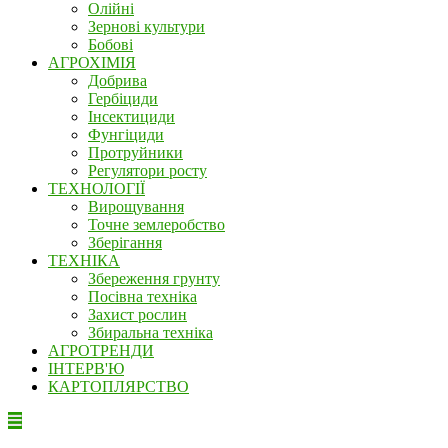
Олійні
Зернові культури
Бобові
АГРОХІМІЯ
Добрива
Гербіциди
Інсектициди
Фунгіциди
Протруйники
Регулятори росту
ТЕХНОЛОГІЇ
Вирощування
Точне землеробство
Зберігання
ТЕХНІКА
Збереження грунту
Посівна техніка
Захист рослин
Збиральна техніка
АГРОТРЕНДИ
ІНТЕРВ'Ю
КАРТОПЛЯРСТВО