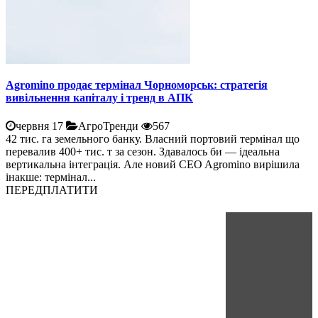
Agromino продає термінал Чорноморськ: стратегія
вивільнення капіталу і тренд в АПК
червня 17
АгроТренди
567
42 тис. га земельного банку. Власний портовий термінал що
перевалив 400+ тис. т за сезон. Здавалось би — ідеальна
вертикальна інтеграція. Але новий CEO Agromino вирішила
інакше: термінал...
ПЕРЕДПЛАТИТИ