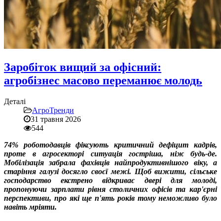
Заробіток вищий за офісний:
агробізнес масово переманює молодь
Деталі
АгроТренди
31 травня 2026
544
74% роботодавців фіксують критичний дефіцит кадрів,
проте в агросекторі ситуація гостріша, ніж будь-де.
Мобілізація забрала фахівців найпродуктивнішого віку, а
старіння галузі досягло своєї межі. Щоб вижити, сільське
господарство екстрено відкриває двері для молоді,
пропонуючи зарплати рівня столичних офісів та кар'єрні
перспективи, про які ще п'ять років тому неможливо було
навіть мріяти.