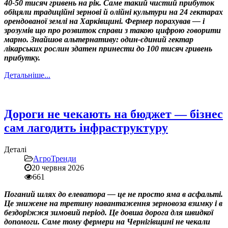
40-50 тисяч гривень на рік. Саме такий чистий прибуток
обіцяли традиційні зернові й олійні культури на 24 гектарах
орендованої землі на Харківщині. Фермер порахував — і
зрозумів що про розвиток справи з такою цифрою говорити
марно. Знайшов альтернативу: один-єдиний гектар
лікарських рослин здатен принести до 100 тисяч гривень
прибутку.
Детальніше...
Дороги не чекають на бюджет — бізнес
сам лагодить інфраструктуру
Деталі
АгроТренди
20 червня 2026
661
Поганий шлях до елеватора — це не просто яма в асфальті.
Це знижене на третину навантаження зерновоза взимку і в
бездоріжжя зимовий період. Це довша дорога для швидкої
допомоги. Саме тому фермери на Чернігівщині не чекали