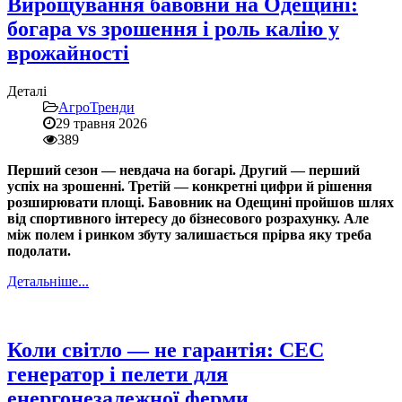
Вирощування бавовни на Одещині:
богара vs зрошення і роль калію у
врожайності
Деталі
АгроТренди
29 травня 2026
389
Перший сезон — невдача на богарі. Другий — перший
успіх на зрошенні. Третій — конкретні цифри й рішення
розширювати площі. Бавовник на Одещині пройшов шлях
від спортивного інтересу до бізнесового розрахунку. Але
між полем і ринком збуту залишається прірва яку треба
подолати.
Детальніше...
Коли світло — не гарантія: СЕС
генератор і пелети для
енергонезалежної ферми