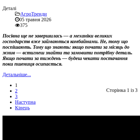
Деталі
АгроТренди
05 травня 2026
375
Посівна ще не завершилась — а механіки великих
господарств вже займаються комбайнами. Не, тому що
поспішають. Тому що знають: якщо почати за місяць до
жнив — встигнеш знайти та замовити потрібну деталь.
Якщо почати за тиждень — будеш чекати постачання
поки пшениця осипається.
Детальніше...
1
Сторінка 1 із 3
2
3
Наступна
Кінець