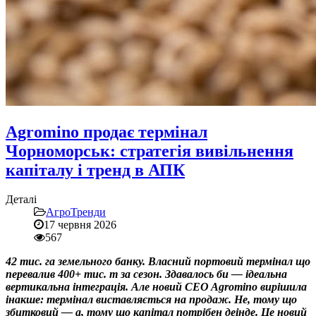
Agromino продає термінал
Чорноморськ: стратегія вивільнення
капіталу і тренд в АПК
Деталі
АгроТренди
17 червня 2026
567
42 тис. га земельного банку. Власний портовий термінал що
перевалив 400+ тис. т за сезон. Здавалось би — ідеальна
вертикальна інтеграція. Але новий CEO Agromino вирішила
інакше: термінал виставляється на продаж. Не, тому що
збитковий — а, тому що капітал потрібен деінде. Це новий