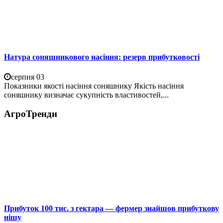
Натура соняшникового насіння: резерв прибутковості
серпня 03
Показники якості насіння соняшнику Якість насіння
соняшнику визначає сукупність властивостей,...
АгроТренди
Прибуток 100 тис. з гектара — фермер знайшов прибуткову
нішу