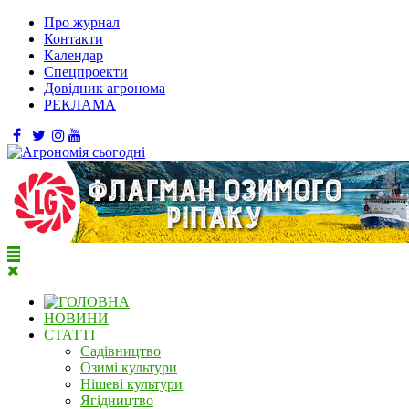
Про журнал
Контакти
Календар
Спецпроекти
Довідник агронома
РЕКЛАМА
НОВИНИ
СТАТТІ
Садівництво
Озимі культури
Нішеві культури
Ягідництво