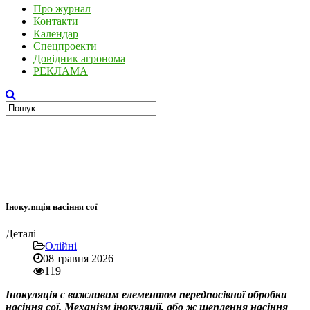
Про журнал
Контакти
Календар
Спецпроекти
Довідник агронома
РЕКЛАМА
Інокуляція насіння сої
Деталі
Олійні
08 травня 2026
119
Інокуляція є важливим елементом передпосівної обробки
насіння сої. Механізм інокуляції, або ж щеплення насіння