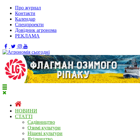
Про журнал
Контакти
Календар
Спецпроекти
Довідник агронома
РЕКЛАМА
НОВИНИ
СТАТТІ
Садівництво
Озимі культури
Нішеві культури
Ягідництво