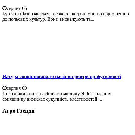
серпня 06
Бур’яни відзначаються високою шкідливістю по відношенню
до польових культур. Вони виснажують та...
Натура соняшникового насіння: резерв прибутковості
серпня 03
Показники якості насіння соняшнику Якість насіння
соняшнику визначає сукупність властивостей,...
АгроТренди