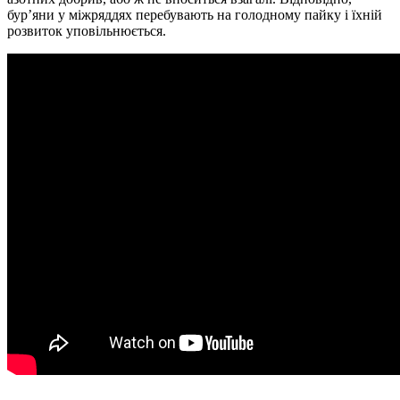
бур’яни у міжряддях перебувають на голодному пайку і їхній
розвиток уповільнюється.