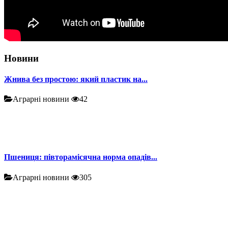
Новини
Жнива без простою: який пластик на...
Аграрні новини
42
Пшениця: півторамісячна норма опадів...
Аграрні новини
305