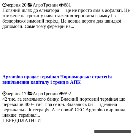
червня 20
АгроТренди
681
Поганий шлях до елеватора — це не просто яма в асфальті. Це
знижене на третину навантаження зерновоза взимку і в
бездоріжжя зимовий період. Це довша дорога для швидкої
допомоги. Саме тому фермери на...
Agromino продає термінал Чорноморськ: стратегія
вивільнення капіталу і тренд в АПК
червня 17
АгроТренди
592
42 тис. га земельного банку. Власний портовий термінал що
перевалив 400+ тис. т за сезон. Здавалось би — ідеальна
вертикальна інтеграція. Але новий CEO Agromino вирішила
інакше: термінал...
ПЕРЕДПЛАТИТИ