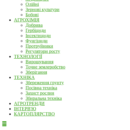
Олійні
Зернові культури
Бобові
АГРОХІМІЯ
Добрива
Гербіциди
Інсектициди
Фунгіциди
Протруйники
Регулятори росту
ТЕХНОЛОГІЇ
Вирощування
Точне землеробство
Зберігання
ТЕХНІКА
Збереження грунту
Посівна техніка
Захист рослин
Збиральна техніка
АГРОТРЕНДИ
ІНТЕРВ'Ю
КАРТОПЛЯРСТВО