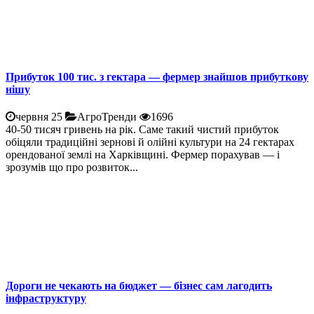
Прибуток 100 тис. з гектара — фермер знайшов прибуткову
нішу
червня 25
АгроТренди
1696
40-50 тисяч гривень на рік. Саме такий чистий прибуток
обіцяли традиційні зернові й олійні культури на 24 гектарах
орендованої землі на Харківщині. Фермер порахував — і
зрозумів що про розвиток...
Дороги не чекають на бюджет — бізнес сам лагодить
інфраструктуру