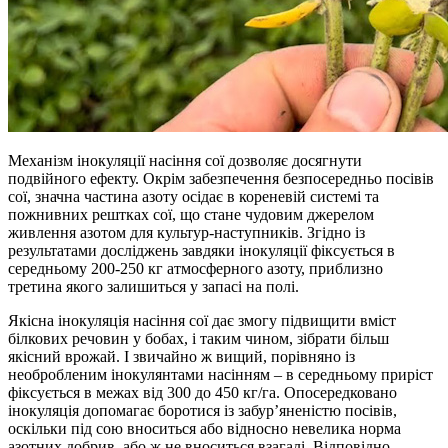
Механізм інокуляції насіння сої дозволяє досягнути
подвійного ефекту. Окрім забезпечення безпосередньо посівів
сої, значна частина азоту осідає в кореневій системі та
пожнивних рештках сої, що стане чудовим джерелом
живлення азотом для культур-наступників. Згідно із
результатами досліджень завдяки інокуляції фіксується в
середньому 200-250 кг атмосферного азоту, приблизно
третина якого залишиться у запасі на полі.
Якісна інокуляція насіння сої дає змогу підвищити вміст
білкових речовин у бобах, і таким чином, зібрати більш
якісний врожай. І звичайно ж вищий, порівняно із
необробленим інокулянтами насінням – в середньому приріст
фіксується в межах від 300 до 450 кг/га. Опосередковано
інокуляція допомагає боротися із забур’яненістю посівів,
оскільки під сою вноситься або відносно невелика норма
азотних добрив, або ж не вноситься взагалі. Відповідно,