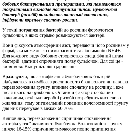
бобових бактеріальними препаратами, які називаються
інокулянтами виглядає наступним чином. Бульбочкові
бактерії (ризобії) викидають тоненькі «волосини»,
інфікуючи кореневу систему рослин.
У точці потрапляння бактерій до рослини формуються
бульбочки, в яких стрімко розмножуються бактерії.
Вони фіксують атмосферний азот, передаючи його рослинам у
формі, яка може легко ними засвоїтися - іон амонію NH4+.
Для кожного виду бобових створюється специфічний штам
бактерій, здатний спричиняти появу бульбочок. Для сої це -
винятково Bradyrhizobium japonicum.
Враховуючи, що азотофіксація бульбочкових бактерій
відбувається в симбіозі з рослиною, то брак вологи чи навпаки
перезволоження ґрунту, впливає спочатку на рослину, і вже
після цього на бульбочки. Останній фактор є особливо
важливим, оскільки аеробні ризобії потребують кисневого
живлення, тому оптимальний показник вологоємності грунту
для них перебуває в межах 60-70%.
Відповідно, перезволоження спричиняє сповільнення
азотфіксуючої активності бульбочок. Вологоємність грунту
нижче 16-15% спричиняє тимчасове повне припинення