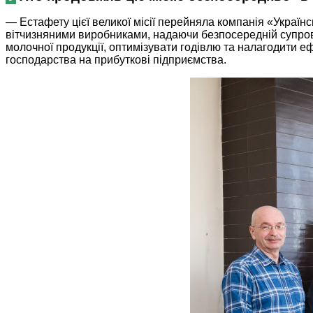
— Естафету цієї великої місії перейняла компанія «Україн
вітчизняними виробниками, надаючи безпосередній супров
молочної продукції, оптимізувати годівлю та налагодити е
господарства на прибуткові підприємства.