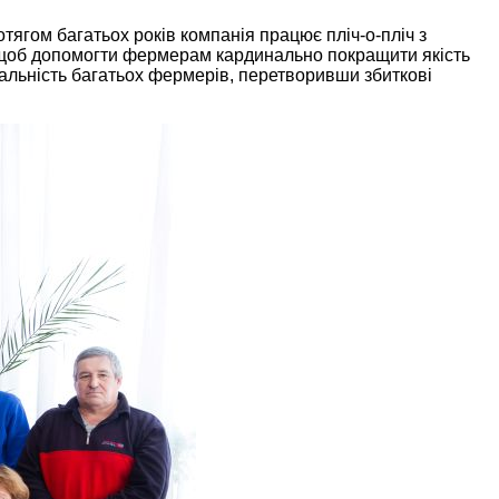
тягом багатьох років компанія працює пліч-о-пліч з
, щоб допомогти фермерам кардинально покращити якість
еальність багатьох фермерів, перетворивши збиткові