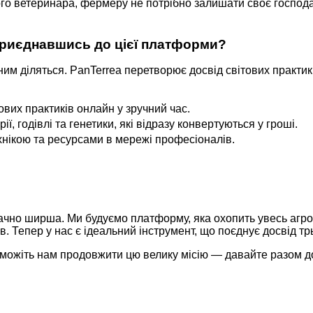
го ветеринара, фермеру не потрібно залишати своє господа
риєднавшись до цієї платформи?
им діляться. PanTerrea перетворює досвід світових практи
ових практиків онлайн у зручний час.
, годівлі та генетики, які відразу конвертуються у гроші.
ехнікою та ресурсами в мережі професіоналів.
ачно ширша. Ми будуємо платформу, яка охопить увесь агро
. Тепер у нас є ідеальний інструмент, що поєднує досвід тр
ожіть нам продовжити цю велику місію — давайте разом дося