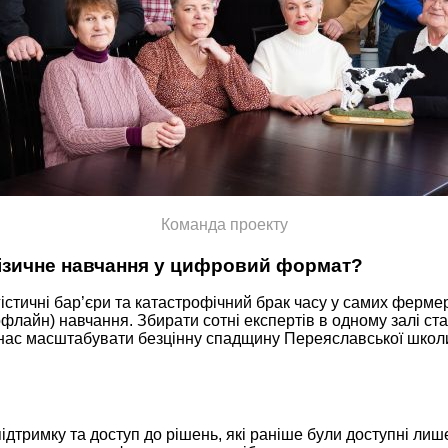
Команда проекту
фізичне навчання у цифровий формат?
гістичні бар’єри та катастрофічний брак часу у самих ферм
лайн) навчання. Збирати сотні експертів в одному залі ста
 нас масштабувати безцінну спадщину Переяславської школ
ідтримку та доступ до рішень, які раніше були доступні ли