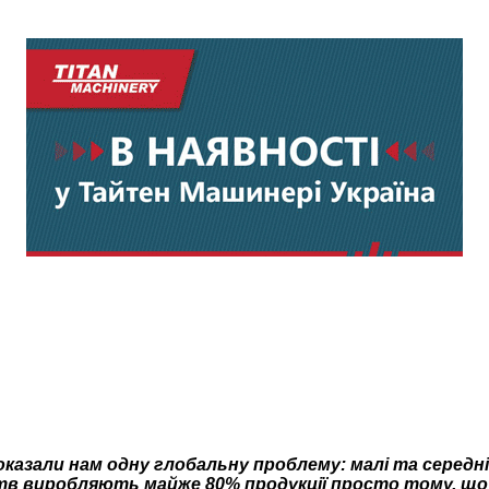
казали нам одну глобальну проблему: малі та середні 
ств виробляють майже 80% продукції просто тому, щ