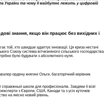
а України та чому її майбутнє лежить у цифровій
ові знання, якщо він працює без вихідних і
ає той, хто швидше адаптує інновації. Ця криза нестачі
ького Союзу система вітчизняного сільського господарства
отрібно було будувати з абсолютного нуля.
авалер ордену княгині Ольги, багаторічний керівник
справжньої школи для професіоналів. Завдяки її візії
ксперти з Європи, США, Канади та з усіх куточків
тво на якісно новий рівень.