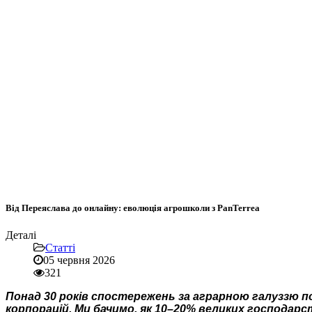
Від Переяслава до онлайну: еволюція агрошколи з PanTerrea
Деталі
Статті
05 червня 2026
321
Понад 30 років спостережень за аграрною галуззю по
корпорацій. Ми бачимо, як 10–20% великих господар