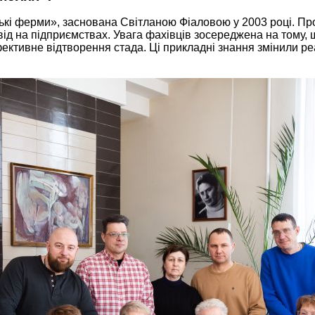
ські ферми», заснована Світланою Фіаловою у 2003 році. Про
ід на підприємствах. Увага фахівців зосереджена на тому
фективне відтворення стада. Ці прикладні знання змінили р