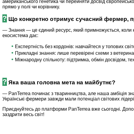
американського генетика чи перейняти досвід європейсько
прямо у полі чи корівнику.
?
Що конкретно отримує сучасний фермер, п
— Знання — це єдиний ресурс, який примножується, коли н
екосистема дає:
•
Експертність без кордонів: навчайтеся у топових світ
•
Прикладні знання: лише перевірені схеми з ветеринарії
•
Міжнародну спільноту: підтримка, обмін досвідом, т
?
Яка ваша головна мета на майбутнє?
— PanTerrea починає з тваринництва, але наша амбіція зн
Українські фермери завжди мали потенціал світових лідерів
Приєднуйтесь до платформи PanTerrea вже сьогодні. Допом
заздрити весь світ!