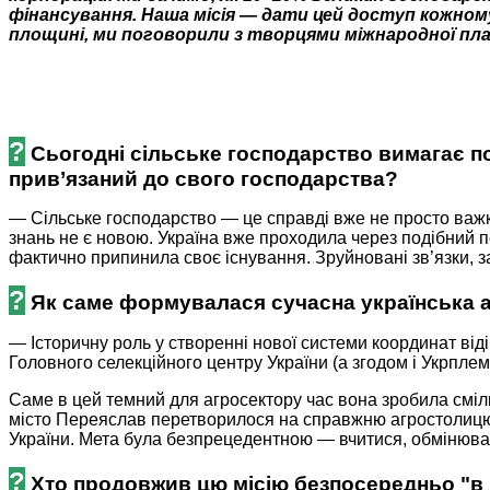
фінансування. Наша місія — дати цей доступ кожном
площині, ми поговорили з творцями міжнародної пл
?
Сьогодні сільське господарство вимагає пос
прив’язаний до свого господарства?
— Сільське господарство — це справді вже не просто важка
знань не є новою. Україна вже проходила через подібний п
фактично припинила своє існування. Зруйновані зв’язки, з
?
Як саме формувалася сучасна українська а
— Історичну роль у створенні нової системи координат від
Головного селекційного центру України (а згодом і Укрпле
Саме в цей темний для агросектору час вона зробила сміл
місто Переяслав перетворилося на справжню агростолицю, 
України. Мета була безпрецедентною — вчитися, обмінюват
?
Хто продовжив цю місію безпосередньо "в