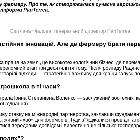
у фермеру. Про те, як створювалася сучасна агрошкол
атформи PanTerrea.
Світлана Фіалова, генеральний директор PanTerrea
тійних інновацій. Але де фермеру брати перед
 праця на землі, це високотехнологічний бізнес, де перемаг
ереломний етап три десятиліття тому. Після розпаду Радянс
астарілі підходи — стратегічно важливу для країни галузь п
грошкола в ті часи?
іграла Ірина Степанівна Воленко — заслужений зоотехнік, к
моб’єднання).
иву ставку на міжнародні партнерства, заклавши фундамент 
живий «хаб» для фермерів. Туди з’їжджалися провідні агрое
ися передовим досвідом і вивести наше сільське господарс
 полях"?