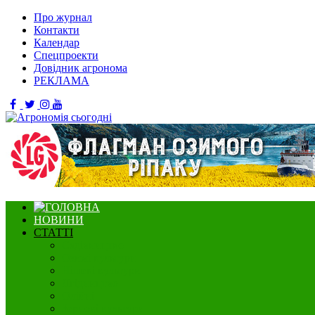
Про журнал
Контакти
Календар
Спецпроекти
Довідник агронома
РЕКЛАМА
НОВИНИ
СТАТТІ
Садівництво
Озимі культури
Нішеві культури
Ягідництво
Олійні
Зернові культури