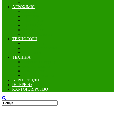
Бобові
АГРОХІМІЯ
Добрива
Гербіциди
Інсектициди
Фунгіциди
Протруйники
Регулятори росту
ТЕХНОЛОГІЇ
Вирощування
Точне землеробство
Зберігання
ТЕХНІКА
Збереження грунту
Посівна техніка
Захист рослин
Збиральна техніка
АГРОТРЕНДИ
ІНТЕРВ'Ю
КАРТОПЛЯРСТВО