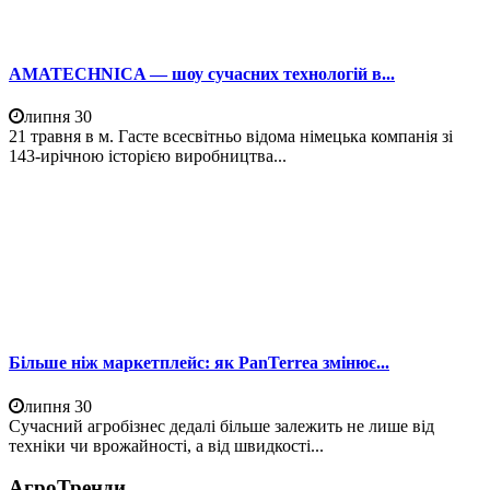
AMATECHNICA — шоу сучасних технологій в...
липня 30
21 травня в м. Гасте всесвітньо відома німецька компанія зі
143-ирічною історією виробництва...
Більше ніж маркетплейс: як PanTerrea змінює...
липня 30
Сучасний агробізнес дедалі більше залежить не лише від
техніки чи врожайності, а від швидкості...
АгроТренди