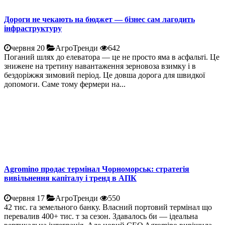
Дороги не чекають на бюджет — бізнес сам лагодить
інфраструктуру
червня 20
АгроТренди
642
Поганий шлях до елеватора — це не просто яма в асфальті. Це
знижене на третину навантаження зерновоза взимку і в
бездоріжжя зимовий період. Це довша дорога для швидкої
допомоги. Саме тому фермери на...
Agromino продає термінал Чорноморськ: стратегія
вивільнення капіталу і тренд в АПК
червня 17
АгроТренди
550
42 тис. га земельного банку. Власний портовий термінал що
перевалив 400+ тис. т за сезон. Здавалось би — ідеальна