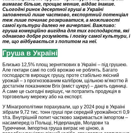
вимагає більше, прощає менше, віддає інакше.
Сьогодні ринок десертної груші в Україні
заповнений лише частково, експортний потенціал
теж лише починає розкриватися, а можливості
самої культури далеко не вичерпані. Важливо:
груша комерційно вигідна для тих господарств, які
однаково добре розуміють і логіку самої культури, і
те, що відбувається з попитом на неї.
Груша в Україні
Близько 12,5% площ зерняткових в Україні – під грушею.
Але гектари самі по собі врожаю не роблять. Багато
господарств вирощує грушу, проте стабільно якісний
урожай – з прогнозованим калібром, щільною м'якоттю й
достатнім показником Brix (вміст цукру) – дають одиниці.
А саме це сьогодні вирішує, чи потрапить продукція в
торговельну мережу або на експорт.
У Мінагрополітики порахували, що у 2024 році в Україні
зібрали 9,72 тис. тонн груші при середній урожайності 0,9
т/га. Внутрішній попит частково закривається імпортом –
насамперед із Польщі, Нідерландів, Молдови та
Туреччини. Імпортна груша виграє не ціною, а