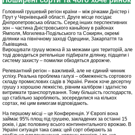
Головний грушевий регіон країни – між річками Дністер і
Прут у Чернівецькій області. Друге місце посідає
Дніпропетровська область. Серед інших перспективних
зон – частина Дністровського каньйону в районах
Ямполя, Могилева-Подільського та Сокирян, окремі
ділянки на північному заході Одещини, Закарпаття та
Львівщина.
Вирощувати грушу можна й за межами цих територій, але
тоді доводиться ретельніше підбирати ділянку, підщепи і
систему захисту – помилки обходяться дорожче.
Релевантний регіон – важливий, але не єдиний чинник
успіху. Реальна проблема галузі – обмеженість сортового
складу промислових садів в Україні. Ринок хоче десертну
грушу з хорошою лежкістю, рівним калібром і здатністю
витримати транспортування. Тому більшість господарств,
що стабільно заробляють, зосередилися на кількох
сортах, які цим вимогам відповідають.
На першому місці – це Конференція. У Європі вона
займає 95% площ під грушею, закладених за останні 15
років, і дає половину всього континентального врожаю. В
Україні ситуація така сама: цей сорт обирають за