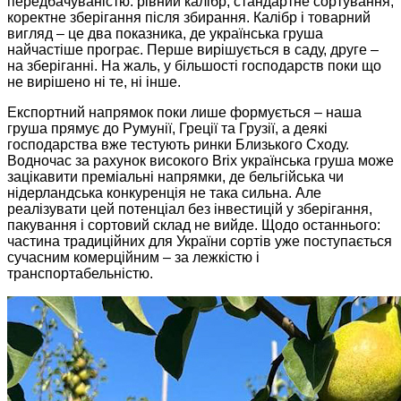
передбачуваністю: рівний калібр, стандартне сортування,
коректне зберігання після збирання. Калібр і товарний
вигляд – це два показника, де українська груша
найчастіше програє. Перше вирішується в саду, друге –
на зберіганні. На жаль, у більшості господарств поки що
не вирішено ні те, ні інше.
Експортний напрямок поки лише формується – наша
груша прямує до Румунії, Греції та Грузії, а деякі
господарства вже тестують ринки Близького Сходу.
Водночас за рахунок високого Brix українська груша може
зацікавити преміальні напрямки, де бельгійська чи
нідерландська конкуренція не така сильна. Але
реалізувати цей потенціал без інвестицій у зберігання,
пакування і сортовий склад не вийде. Щодо останнього:
частина традиційних для України сортів уже поступається
сучасним комерційним – за лежкістю і
транспортабельністю.