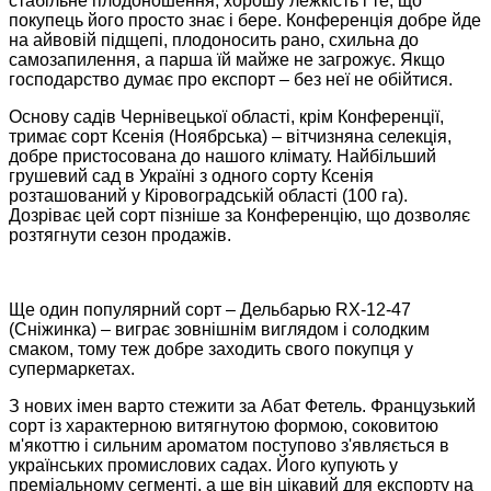
стабільне плодоношення, хорошу лежкість і те, що
покупець його просто знає і бере. Конференція добре йде
на айвовій підщепі, плодоносить рано, схильна до
самозапилення, а парша їй майже не загрожує. Якщо
господарство думає про експорт – без неї не обійтися.
Основу садів Чернівецької області, крім Конференції,
тримає сорт Ксенія (Ноябрська) – вітчизняна селекція,
добре пристосована до нашого клімату. Найбільший
грушевий сад в Україні з одного сорту Ксенія
розташований у Кіровоградській області (100 га).
Дозріває цей сорт пізніше за Конференцію, що дозволяє
розтягнути сезон продажів.
Ще один популярний сорт – Дельбарью RX-12-47
(Сніжинка) – виграє зовнішнім виглядом і солодким
смаком, тому теж добре заходить свого покупця у
супермаркетах.
З нових імен варто стежити за Абат Фетель. Французький
сорт із характерною витягнутою формою, соковитою
м'якоттю і сильним ароматом поступово з'являється в
українських промислових садах. Його купують у
преміальному сегменті, а ще він цікавий для експорту на