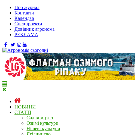
Про журнал
Контакти
Календар
Спецпроекти
Довідник агронома
РЕКЛАМА
НОВИНИ
СТАТТІ
Садівництво
Озимі культури
Нішеві культури
Ягідництво