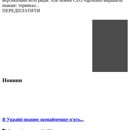
вертикальна інтеграція. Але новий CEO Agromino вирішила
інакше: термінал...
ПЕРЕДПЛАТИТИ
Новини
В Україні працює щонайменше п'ять...