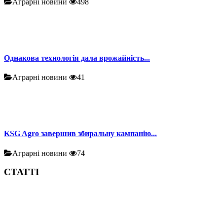
Аграрні новини
498
Однакова технологія дала врожайність...
Аграрні новини
41
KSG Agro завершив збиральну кампанію...
Аграрні новини
74
СТАТТІ