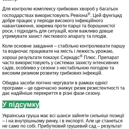
Для контролю комплексу грибкових хвороб у багатьох
®
господарствах використовують Ревіона
. Цей фунгіцид
добре працює у періоди високого інфекційного
навантаження, зокрема проти парші та борошнистої
роси, і підходить для ситуацій, коли важливо довше
утримувати захист листкового апарату та плодів.
Коли основне завдання – стабільно контролювати паршу
та водночас працювати на якість і лежкість урожаю,
®
хороші результати показує Серкадіс
Плюс. Препарат
часто використовують у системах захисту інтенсивних
садів, особливо у сезони з нестабільною погодою та
високим ризиком розвитку грибкових інфекцій.
Обидва засоби логічно чергувати в рамках однієї
програми – це одночасно знижує ризик резистентності та
дає надійніше перекриття в різні фази сезону.
У підсумку
Українська груша має всі шанси зайняти сильніші позиції
– і на внутрішньому ринку, і в експорті. Але це станеться
не само по собі. Прибутковий грушевий сад – результат