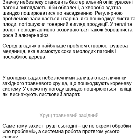
Значну небезпеку становить бактеріальний опік: уражені
пагони виглядають ніби обпалені, а хвороба здатна
швидко поширюватися по насадженню. Регулярною
проблемою залишається і парша, яка пошкоджує листя та
плоди, погіршуючи товарний вигляд продукції. У теплі та
вологі періоди активно розвиваються також борошниста
роса й альтернаріоз.
Серед шкідників найбільше проблем створює грушева
медяниця, яка висмоктує соки з молодих пагонів і
послаблює дерева.
У молодих садах небезпечними залишаються личинки
західного травневого хруща, що пошкоджують кореневу
систему. У спекотну погоду швидко поширюються і кліщі,
які виснажують листковий апарат.
Хрущ травневий західний
Саме тому захист груші сьогодні – це не окремі обробки
«по проблемі», а системна робота протягом усього
сезону.