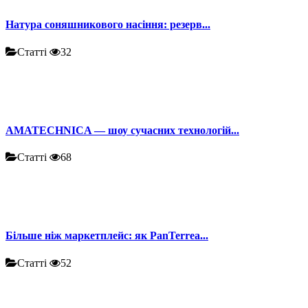
Натура соняшникового насіння: резерв...
Статті
32
AMATECHNICA — шоу сучасних технологій...
Статті
68
Більше ніж маркетплейс: як PanTerrea...
Статті
52