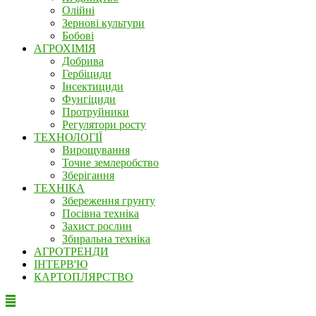
Олійні
Зернові культури
Бобові
АГРОХІМІЯ
Добрива
Гербіциди
Інсектициди
Фунгіциди
Протруйники
Регулятори росту
ТЕХНОЛОГІЇ
Вирощування
Точне землеробство
Зберігання
ТЕХНІКА
Збереження грунту
Посівна техніка
Захист рослин
Збиральна техніка
АГРОТРЕНДИ
ІНТЕРВ'Ю
КАРТОПЛЯРСТВО