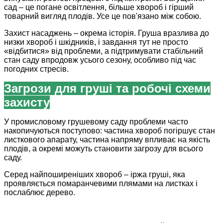
сад – це погане освітлення, більше хвороб і гірший
товарний вигляд плодів. Усе це пов'язано між собою.
Захист насаджень – окрема історія. Груша вразлива до
низки хвороб і шкідників, і завдання тут не просто
«відбитися» від проблеми, а підтримувати стабільний
стан саду впродовж усього сезону, особливо під час
погодних стресів.
Загрози для груші та робочі схеми
захисту
У промисловому грушевому саду проблеми часто
накопичуються поступово: частина хвороб погіршує стан
листкового апарату, частина напряму впливає на якість
плодів, а окремі можуть становити загрозу для всього
саду.
Серед найпоширеніших хвороб – іржа груші, яка
проявляється помаранчевими плямами на листках і
послаблює дерево.