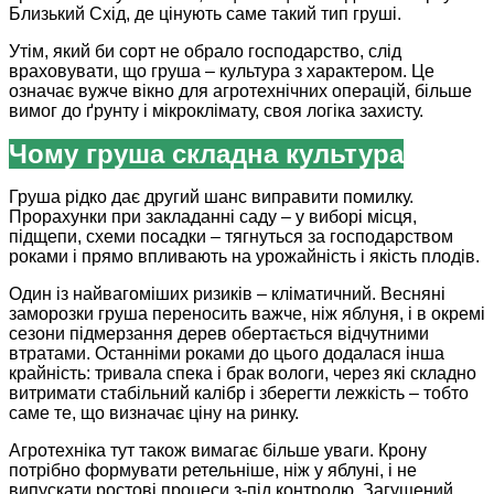
Близький Схід, де цінують саме такий тип груші.
Утім, який би сорт не обрало господарство, слід
враховувати, що груша – культура з характером. Це
означає вужче вікно для агротехнічних операцій, більше
вимог до ґрунту і мікроклімату, своя логіка захисту.
Чому груша складна культура
Груша рідко дає другий шанс виправити помилку.
Прорахунки при закладанні саду – у виборі місця,
підщепи, схеми посадки – тягнуться за господарством
роками і прямо впливають на урожайність і якість плодів.
Один із найвагоміших ризиків – кліматичний. Весняні
заморозки груша переносить важче, ніж яблуня, і в окремі
сезони підмерзання дерев обертається відчутними
втратами. Останніми роками до цього додалася інша
крайність: тривала спека і брак вологи, через які складно
витримати стабільний калібр і зберегти лежкість – тобто
саме те, що визначає ціну на ринку.
Агротехніка тут також вимагає більше уваги. Крону
потрібно формувати ретельніше, ніж у яблуні, і не
випускати ростові процеси з-під контролю. Загущений