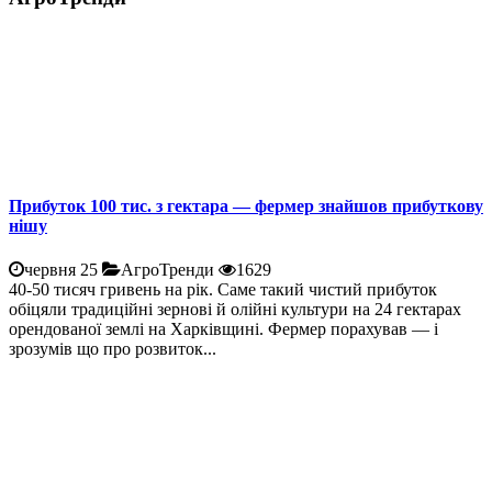
Прибуток 100 тис. з гектара — фермер знайшов прибуткову
нішу
червня 25
АгроТренди
1629
40-50 тисяч гривень на рік. Саме такий чистий прибуток
обіцяли традиційні зернові й олійні культури на 24 гектарах
орендованої землі на Харківщині. Фермер порахував — і
зрозумів що про розвиток...