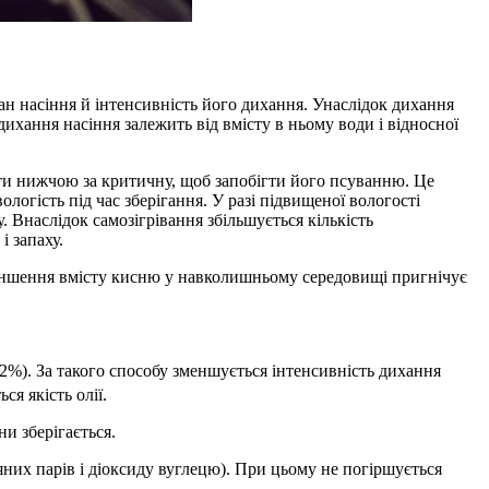
тан насіння й інтенсивність його дихання. Унаслідок дихання
дихання насіння залежить від вмісту в ньому води і відносної
бути нижчою за критичну, щоб запобігти його псуванню. Це
ологість під час зберігання. У разі підвищеної вологості
 Внаслідок самозігрівання збільшується кількість
і запаху.
меншення вмісту кисню у навколишньому середовищі пригнічує
2%). За такого способу зменшується інтенсивність дихання
я якість олії.
и зберігається.
них парів і діоксиду вуглецю). При цьому не погіршується