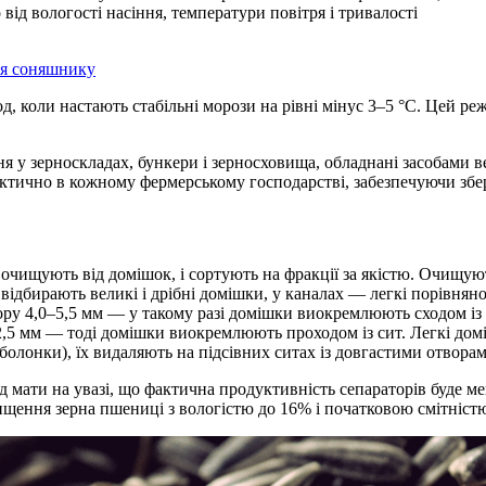
д вологості насіння, температури повітря і тривалості
ня соняшнику
, коли настають стабільні морози на рівні мінус 3–5 °C. Цей р
у зерноскладах, бункери і зерносховища, обладнані засобами ве
тично в кожному фермерському господарстві, забезпечуючи збере
очищують від домішок, і сортують на фракції за якістю. Очищую
 відбирають великі і дрібні домішки, у каналах — легкі порівнян
ру 4,0–5,5 мм — у такому разі домішки виокремлюють сходом із 
2,5 мм — тоді домішки виокремлюють проходом із сит. Легкі дом
оболонки), їх видаляють на підсівних ситах із довгастими отвора
д мати на увазі, що фактична продуктивність сепараторів буде 
ищення зерна пшениці з вологістю до 16% і початковою смітніст