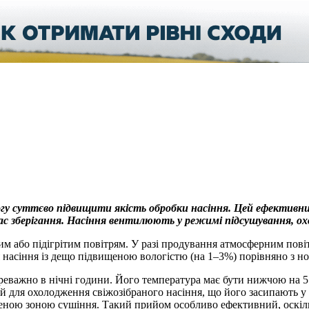
у суттєво підвищити якість обробки насіння. Цей ефективний
д час зберігання. Насіння вентилюють у режимі підсушування,
 або підігрітим повітрям. У разі продування атмосферним повіт
насіння із дещо підвищеною вологістю (на 1–3%) порівняно з н
важно в нічні години. Його температура має бути нижчою на 5 °
 для охолодження свіжозібраного насіння, що його засипають у
еною зоною сушіння. Такий прийом особливо ефективний, оскіль