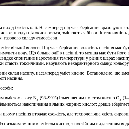
вихід і якість олії. Насамперед під час зберігання враховують с
кислот, продукція окислюється, змінюються білки. Інтенсивність 
я, газового складу атмосфери.
міст вільної вологи. Під час зберігання вологість насіння має 
тримувати воду. Що більше олії в насінні, то менша має бути його в
 швидке спонтанне наростання температури у різних шарах насипу.
лки стають токсичними, набувають нехарактерного смаку, кольору 
овий склад насипу, насамперед уміст кисню. Встановлено, що з
сті насіння.
пособи:
им вмістом азоту N
(98–99%) і зменшеним вмістом кисню O
(1–
2
2
ільнюється накопичення вільних жирних кислот; довше зберігаєтьс
цьому насіння втрачає схожість, але технологічна якість сировин
 із низьким змінним вмістом кисню, з постійним видаленням водя