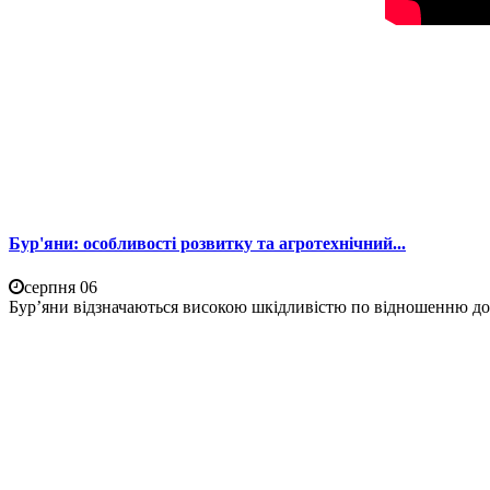
Бур'яни: особливості розвитку та агротехнічний...
серпня 06
Бур’яни відзначаються високою шкідливістю по відношенню до 