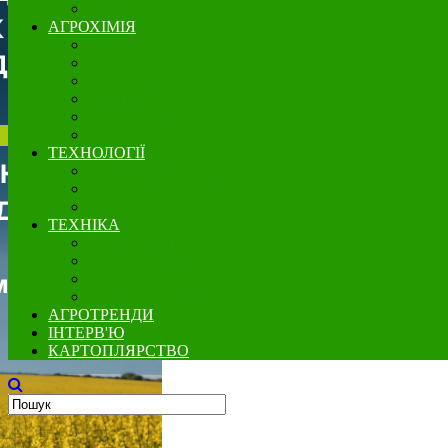
Бобові
АГРОХІМІЯ
Добрива
Гербіциди
Інсектициди
Фунгіциди
Протруйники
Регулятори росту
ТЕХНОЛОГІЇ
Вирощування
Точне землеробство
Зберігання
ТЕХНІКА
Збереження грунту
Посівна техніка
Захист рослин
Збиральна техніка
АГРОТРЕНДИ
ІНТЕРВ'Ю
КАРТОПЛЯРСТВО