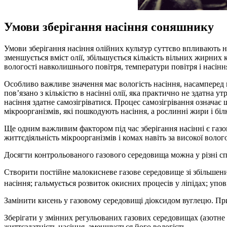
Умови зберігання насіння соняшнику
Умови зберігання насіння олійних культур суттєво впливають на 
зменшується вміст олії, збільшується кількість вільних жирних 
вологості навколишнього повітря, температури повітря і насінн
Особливо важливе значення має вологість насіння, насамперед в
пов’язано з кількістю в насінні олії, яка практично не здатна у
насіння здатне самозігріватися. Процес самозігрівання означає
мікроорганізмів, які пошкодують насіння, а рослинні жири і бі
Ще одним важливим фактором під час зберігання насінні є газ
життєдіяльність мікроорганізмів і комах навіть за високої волого
Досягти контрольованого газового середовища можна у різні с
Створити постійне малокисневе газове середовище зі збільшен
насіння; гальмується розвиток окисних процесів у ліпідах; упов
Замінити кисень у газовому середовищі діоксидом вуглецю. При 
Зберігати у змінних регульованих газових середовищах (азотне
життєздатність насіння, зменшується його вологість.