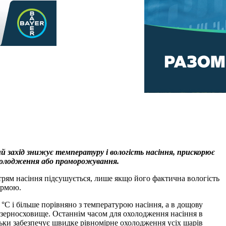
 захід знижує температуру і вологість насіння, прискорює
 охолодження або проморожування.
рям насіння підсушується, лише якщо його фактична вологість
ормою.
C і більше порівняно з температурою насіння, а в дощову
 зерносховище. Останнім часом для охолодження насіння в
ки забезпечує швидке рівномірне охолодження усіх шарів