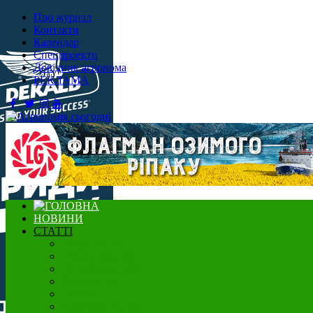
Про журнал
Контакти
Календар
Спецпроекти
Довідник агронома
РЕКЛАМА
НОВИНИ
СТАТТІ
Садівництво
Озимі культури
Нішеві культури
Ягідництво
Олійні
Зернові культури