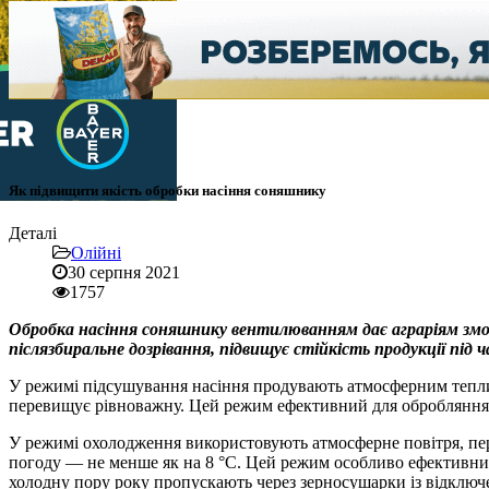
Як підвищити якість обробки насіння соняшнику
Деталі
Олійні
30 серпня 2021
1757
Обробка насіння соняшнику вентилюванням дає аграріям змог
післязбиральне дозрівання, підвищує стійкість продукції пі
У режимі підсушування насіння продувають атмосферним теплим
перевищує рівноважну. Цей режим ефективний для обробляння 
У режимі охолодження використовують атмосферне повітря, пере
погоду — не менше як на 8 °C. Цей режим особливо ефективний
холодну пору року пропускають через зерносушарки із відключ